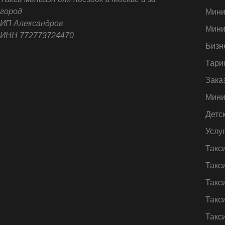
город
Мини
ИП Александров
Мини
ИНН 772773724470
Бизн
Тари
Зака
Мини
Детс
Услу
Такс
Такс
Такс
Такс
Такс