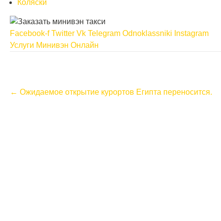
Коляски
Facebook-f
Twitter
Vk
Telegram
Odnoklassniki
Instagram
Услуги Минивэн Онлайн
P
←
Ожидаемое открытие курортов Египта переносится.
o
s
t
n
a
v
i
g
a
t
i
o