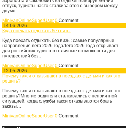
аэропорта и сэкономить на отдыхеПланируя летний
отпуск, туристы часто сталкиваются с выбором между
двумя…
MinivanOnlineSuperUser
0
Comment
14-06-2026
Куда поехать отдыхать без визы
Куда поехать отдыхать без визы: самые популярные
направления лета 2026 годаЛето 2026 года открывает
для российских туристов отличные возможности для
путешествий без…
MinivanOnlineSuperUser
0
Comment
12-05-2026
Почему такси отказывают в поездках с детьми и как это
решить?
Почему такси отказывают в поездках с детьми и как это
решить?Многие родители сталкивались с неприятной
ситуацией, когда службы такси отказываются брать
заказы…
MinivanOnlineSuperUser
0
Comment