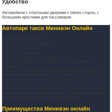
Удобство
Автомобили с откатными дверями с обеих сторон, с
большими креслами для пассажиров
Автопарк такси Минивэн Онлайн
HYUNDAI Grand Starex
VOLKSWAGEN Caravelle
MERCEDES V-class
PEUGEOT Traveller
► все автомобили не старше 5 лет
►8 пассажирских мест, оборудованных ремнями
безопасности;
►кожаные комфортные трансформируемые салоны;
►большой багажный отсек — отлично подходит для
перевозки нескольких чемоданов, горных лыж и
сноубордов, а также детских колясок;
►климат-контроль, аудиосистема, тонированные стекла;
►детское кресло, люлька и бустер, в дальних поездках
детям включаем детскую музыку и сказки
Преимущества Минивэн онлайн