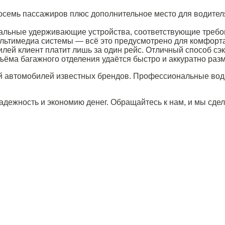
осемь пассажиров плюс дополнительное место для водител
льные удерживающие устройства, соответствующие требов
ультимедиа системы — всё это предусмотрено для комфорта
лей клиент платит лишь за один рейс. Отличный способ сэ
бъёма багажного отделения удаётся быстро и аккуратно раз
й автомобилей известных брендов. Профессиональные води
надежность и экономию денег. Обращайтесь к нам, и мы сд