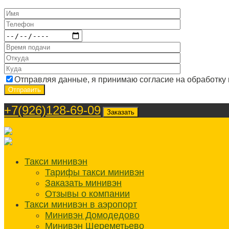
Отправляя данные, я принимаю согласие на обработку
+7(926)128-69-09
Заказать
Такси минивэн
Тарифы такси минивэн
Заказать минивэн
Отзывы о компании
Такси минивэн в аэропорт
Минивэн Домодедово
Минивэн Шереметьево