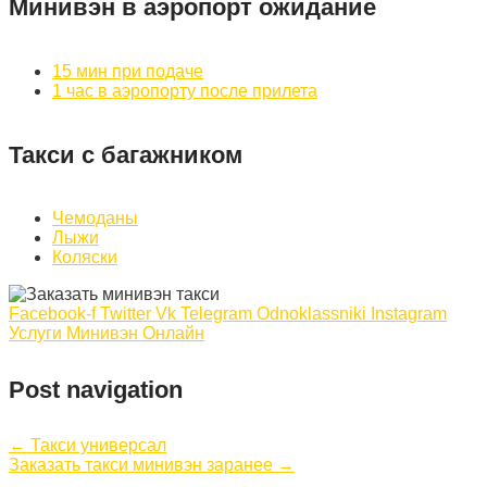
Минивэн в аэропорт ожидание
15 мин при подаче
1 час в аэропорту после прилета
Такси с багажником
Чемоданы
Лыжи
Коляски
Facebook-f
Twitter
Vk
Telegram
Odnoklassniki
Instagram
Услуги Минивэн Онлайн
Post navigation
←
Такси универсал
Заказать такси минивэн заранее
→