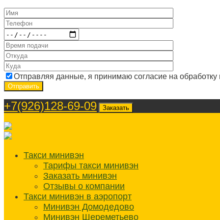
Отправляя данные, я принимаю согласие на обработку
+7(926)128-69-09
Заказать
Такси минивэн
Тарифы такси минивэн
Заказать минивэн
Отзывы о компании
Такси минивэн в аэропорт
Минивэн Домодедово
Минивэн Шереметьево