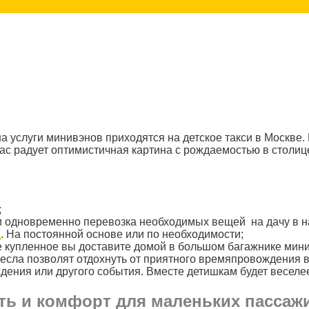
 услуги минивэнов приходятся на детское такси в Москве.
Нас радует оптимистичная картина с рождаемостью в столиц
;
 и одновременно перевозка необходимых вещей на дачу в 
д
. На постоянной основе или по необходимости;
се купленное вы доставите домой в большом багажнике мин
есла позволят отдохнуть от приятного времяпровождения в
дения или другого события. Вместе детишкам будет веселе
сть и комфорт для маленьких пассаж