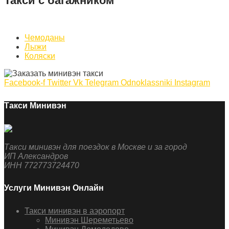
Такси с багажником
Чемоданы
Лыжи
Коляски
Facebook-f
Twitter
Vk
Telegram
Odnoklassniki
Instagram
Такси Минивэн
Такси минивэн для поездок в Москве и за город
ИП Александров
ИНН 772773724470
Услуги Минивэн Онлайн
Такси минивэн в аэропорт
Минивэн Шереметьево