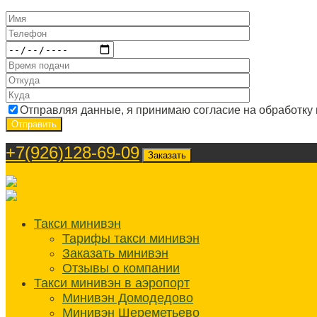
Отправляя данные, я принимаю согласие на обработку
+7(926)128-69-09
Заказать
Такси минивэн
Тарифы такси минивэн
Заказать минивэн
Отзывы о компании
Такси минивэн в аэропорт
Минивэн Домодедово
Минивэн Шереметьево