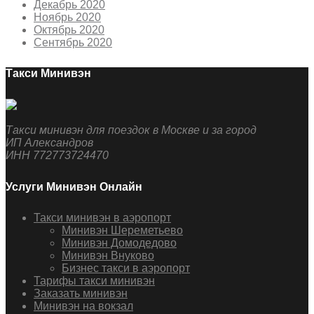
Декабрь 2020
Ноябрь 2020
Октябрь 2020
Сентябрь 2020
Такси Минивэн
Такси минивэн для поездок в Москве и за город
ИП Александров
ИНН 772773724470
Услуги Минивэн Онлайн
Такси минивэн в аэропорт
Минивэн Шереметьево
Минивэн Домодедово
Минивэн Внуково
Бизнес такси в аэропорт
Тарифы такси минивэн
Заказать минивэн
Минивэн на вокзал