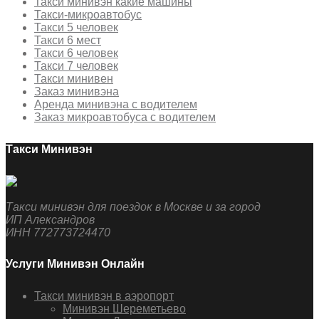
Такси минивэн какие машины
Такси-микроавтобус
Такси 5 человек
Такси 6 мест
Такси 6 человек
Такси 7 человек
Такси минивен
Заказ минивэна
Аренда минивэна с водителем
Заказ микроавтобуса с водителем
Такси Минивэн
Такси минивэн для поездок в Москве и за город
ИП Александров
ИНН 772773724470
Услуги Минивэн Онлайн
Такси минивэн в аэропорт
Минивэн Шереметьево