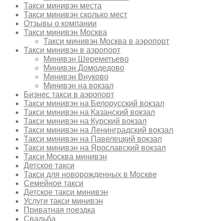
Такси минивэн места
Такси минивэн сколько мест
Отзывы о компании
Такси минивэн Москва
Такси минивэн Москва в аэропорт
Такси минивэн в аэропорт
Минивэн Шереметьево
Минивэн Домодедово
Минивэн Внуково
Минивэн на вокзал
Бизнес такси в аэропорт
Такси минивэн на Белорусский вокзал
Такси минивэн на Казанский вокзал
Такси минивэн на Курский вокзал
Такси минивэн на Ленинградский вокзал
Такси минивэн на Павелецкий вокзал
Такси минивэн на Ярославский вокзал
Такси Москва минивэн
Детское такси
Такси для новорожденных в Москве
Семейное такси
Детское такси минивэн
Услуги такси минивэн
Приватная поездка
Свадьба