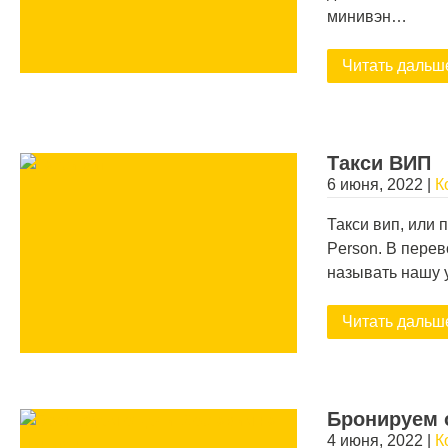
минивэн…
Читать дальш
Такси ВИП
6 июня, 2022
|
К
Такси вип, или п
Person. В пере
называть нашу 
Читать дальш
Бронируем 
4 июня, 2022
|
К