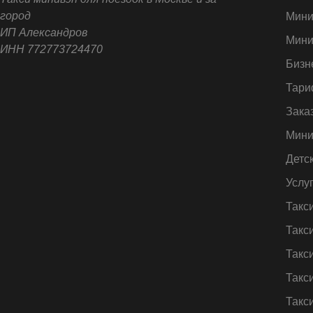
город
Мини
ИП Александров
Мини
ИНН 772773724470
Бизн
Тари
Зака
Мини
Детс
Услу
Такс
Такс
Такс
Такс
Такс