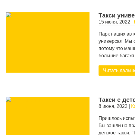
Такси унив
15 июня, 2022
|
Парк наших авт
универсал. Мы 
потому что маш
большие багажн
Читать дальш
Такси с дет
8 июня, 2022
|
К
Пришлось испыт
Вы зашли на пра
детское такси. 