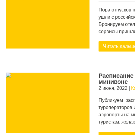
Пора отпусков 
ушли с российск
Бронируем отел
сервисы пришли
Читать дальш
Расписание 
минивэне
2 июня, 2022
|
К
Публикуем расп
туроператоров 
аэропорты на м
туристам, жел