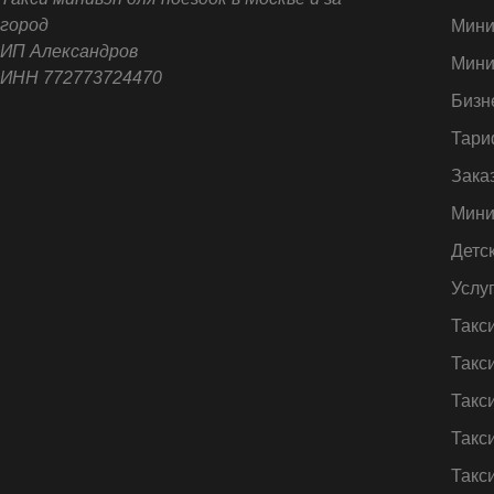
город
Мини
ИП Александров
Мини
ИНН 772773724470
Бизн
Тари
Зака
Мини
Детс
Услу
Такс
Такс
Такс
Такс
Такс