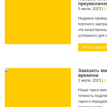
преувеличе
5 июля, 2023
|
К
Недавно провед
плотного завтра
что качественны
успешного дня 
Читать дальш
Заказать ми
времени
1 июля, 2023
|
К
Наше такси мин
точность подачи
такси к опреде