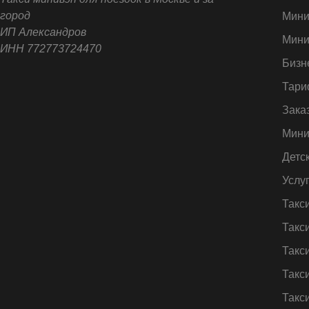
город
Мини
ИП Александров
Мини
ИНН 772773724470
Бизн
Тари
Зака
Мини
Детс
Услу
Такс
Такс
Такс
Такс
Такс