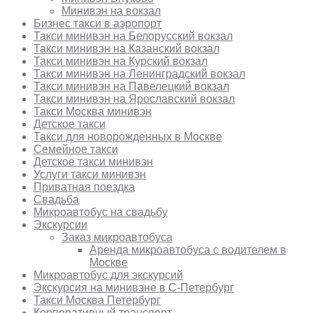
Минивэн на вокзал
Бизнес такси в аэропорт
Такси минивэн на Белорусский вокзал
Такси минивэн на Казанский вокзал
Такси минивэн на Курский вокзал
Такси минивэн на Ленинградский вокзал
Такси минивэн на Павелецкий вокзал
Такси минивэн на Ярославский вокзал
Такси Москва минивэн
Детское такси
Такси для новорожденных в Москве
Семейное такси
Детское такси минивэн
Услуги такси минивэн
Приватная поездка
Свадьба
Микроавтобус на свадьбу
Экскурсии
Заказ микроавтобуса
Аренда микроавтобуса с водителем в
Москве
Микроавтобус для экскурсий
Экскурсия на минивэне в С-Петербург
Такси Москва Петербург
Корпоративный транспорт