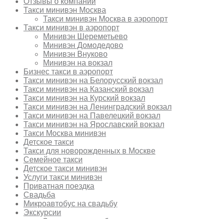
Отзывы о компании
Такси минивэн Москва
Такси минивэн Москва в аэропорт
Такси минивэн в аэропорт
Минивэн Шереметьево
Минивэн Домодедово
Минивэн Внуково
Минивэн на вокзал
Бизнес такси в аэропорт
Такси минивэн на Белорусский вокзал
Такси минивэн на Казанский вокзал
Такси минивэн на Курский вокзал
Такси минивэн на Ленинградский вокзал
Такси минивэн на Павелецкий вокзал
Такси минивэн на Ярославский вокзал
Такси Москва минивэн
Детское такси
Такси для новорожденных в Москве
Семейное такси
Детское такси минивэн
Услуги такси минивэн
Приватная поездка
Свадьба
Микроавтобус на свадьбу
Экскурсии