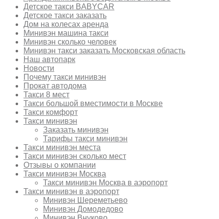
Детское такси BABYCAR
Детское такси заказать
Дом на колесах аренда
Минивэн машина такси
Минивэн сколько человек
Минивэн такси заказать Московская область
Наш автопарк
Новости
Почему такси минивэн
Прокат автодома
Такси 8 мест
Такси большой вместимости в Москве
Такси комфорт
Такси минивэн
Заказать минивэн
Тарифы такси минивэн
Такси минивэн места
Такси минивэн сколько мест
Отзывы о компании
Такси минивэн Москва
Такси минивэн Москва в аэропорт
Такси минивэн в аэропорт
Минивэн Шереметьево
Минивэн Домодедово
Минивэн Внуково