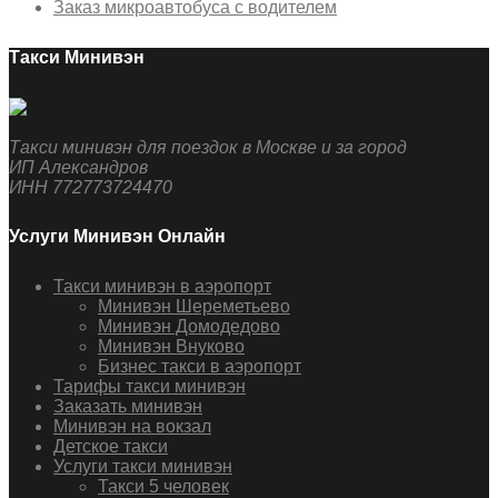
Заказ микроавтобуса с водителем
Такси Минивэн
Такси минивэн для поездок в Москве и за город
ИП Александров
ИНН 772773724470
Услуги Минивэн Онлайн
Такси минивэн в аэропорт
Минивэн Шереметьево
Минивэн Домодедово
Минивэн Внуково
Бизнес такси в аэропорт
Тарифы такси минивэн
Заказать минивэн
Минивэн на вокзал
Детское такси
Услуги такси минивэн
Такси 5 человек