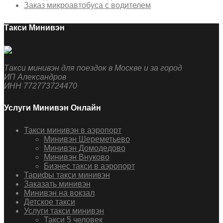
Заказ микроавтобуса с водителем
Такси Минивэн
Такси минивэн для поездок в Москве и за город
ИП Александров
ИНН 772773724470
Услуги Минивэн Онлайн
Такси минивэн в аэропорт
Минивэн Шереметьево
Минивэн Домодедово
Минивэн Внуково
Бизнес такси в аэропорт
Тарифы такси минивэн
Заказать минивэн
Минивэн на вокзал
Детское такси
Услуги такси минивэн
Такси 5 человек