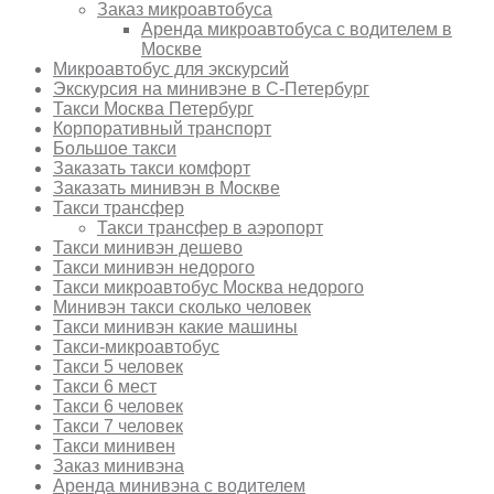
Заказ микроавтобуса
Аренда микроавтобуса с водителем в
Москве
Микроавтобус для экскурсий
Экскурсия на минивэне в С-Петербург
Такси Москва Петербург
Корпоративный транспорт
Большое такси
Заказать такси комфорт
Заказать минивэн в Москве
Такси трансфер
Такси трансфер в аэропорт
Такси минивэн дешево
Такси минивэн недорого
Такси микроавтобус Москва недорого
Минивэн такси сколько человек
Такси минивэн какие машины
Такси-микроавтобус
Такси 5 человек
Такси 6 мест
Такси 6 человек
Такси 7 человек
Такси минивен
Заказ минивэна
Аренда минивэна с водителем