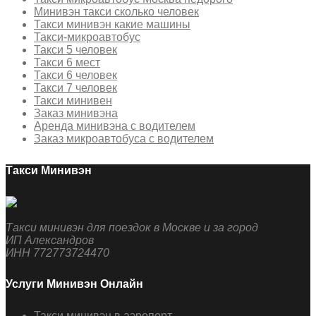
Минивэн такси сколько человек
Такси минивэн какие машины
Такси-микроавтобус
Такси 5 человек
Такси 6 мест
Такси 6 человек
Такси 7 человек
Такси минивен
Заказ минивэна
Аренда минивэна с водителем
Заказ микроавтобуса с водителем
Такси Минивэн
Такси минивэн для поездок в Москве и за город
ИП Александров
ИНН 772773724470
Услуги Минивэн Онлайн
Такси минивэн в аэропорт