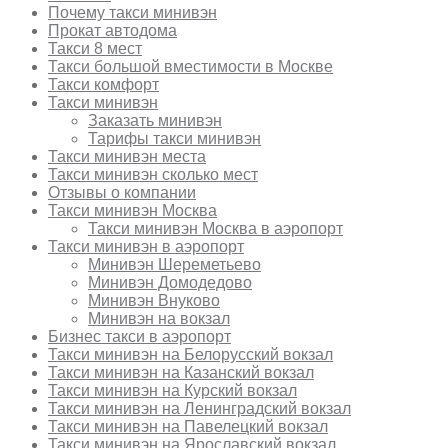
Почему такси минивэн
Прокат автодома
Такси 8 мест
Такси большой вместимости в Москве
Такси комфорт
Такси минивэн
Заказать минивэн
Тарифы такси минивэн
Такси минивэн места
Такси минивэн сколько мест
Отзывы о компании
Такси минивэн Москва
Такси минивэн Москва в аэропорт
Такси минивэн в аэропорт
Минивэн Шереметьево
Минивэн Домодедово
Минивэн Внуково
Минивэн на вокзал
Бизнес такси в аэропорт
Такси минивэн на Белорусский вокзал
Такси минивэн на Казанский вокзал
Такси минивэн на Курский вокзал
Такси минивэн на Ленинградский вокзал
Такси минивэн на Павелецкий вокзал
Такси минивэн на Ярославский вокзал