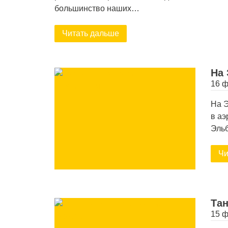
большинство наших…
Читать дальше
На 
16 ф
На Э
в аэ
Эльб
Чи
Тан
15 ф