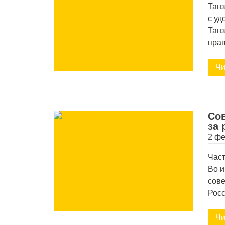
Танз
с уд
Танз
пра
Чи
Сов
за 
2 фе
Част
Во и
сове
Рос
Чи