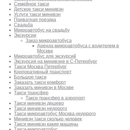
Семейное такси
Детское такси минивэн
Услуги такси минивэн
Приватная поездка
Свадьба
Микроавтобус на свадьбу
Экскурсии
Заказ микроавтобуса
Аренда микроавтобуса с водителем в
Москве
Микроавтобус для экскурсий
Экскурсия на минивэне в С-Петербург
Такси Москва Петербург
Корпоративный транспорт
Большое такси
Заказать такси комфорт
Заказать минивэн в Москве
Такси трансфер
Такси трансфер в аэропорт
Такси минивэн дешево
Такси минивэн недорого
Такси микроавтобус Москва недорого
Минивэн такси сколько человек
Такси минивэн какие машины
Такси-микроавтобус