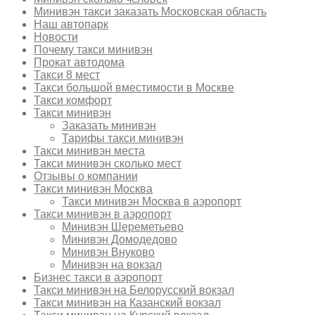
Минивэн такси заказать Московская область
Наш автопарк
Новости
Почему такси минивэн
Прокат автодома
Такси 8 мест
Такси большой вместимости в Москве
Такси комфорт
Такси минивэн
Заказать минивэн
Тарифы такси минивэн
Такси минивэн места
Такси минивэн сколько мест
Отзывы о компании
Такси минивэн Москва
Такси минивэн Москва в аэропорт
Такси минивэн в аэропорт
Минивэн Шереметьево
Минивэн Домодедово
Минивэн Внуково
Минивэн на вокзал
Бизнес такси в аэропорт
Такси минивэн на Белорусский вокзал
Такси минивэн на Казанский вокзал