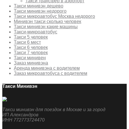
Такси трансфер в аэропорт
Такси минивэн дешево
Такси минивэн недорого
Такси микроавтобус Москва недорого
Минивэн такси сколько человек
Такси минивэн какие машины
Такси-микроавтобус
Такси 5 человек
Такси 6 мест
Такси 6 человек
Такси 7 человек
Такси минивен
Заказ минивэна
Аренда минивэна с водителем
Заказ микроавтобуса с водителем
Такси Минивэн
Такси минивэн для поездок в Москве и за город
ИП Александров
ИНН 772773724470