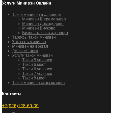
Услуги Минивэн Онлайн
Такси минивэн в аэропорт
Минивэн Шереметьево
Минивэн Домодедово
Минивэн Внуково
Бизнес такси в аэропорт
Тарифы такси минивэн
Заказать минивэн
Минивэн на вокзал
Детское такси
Услуги такси минивэн
Такси 5 человек
Такси 6 мест
Такси 6 человек
Такси 7 человек
Такси 8 мест
Такси минивэн сколько мест
Контакты
+7(926)128-69-09