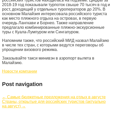
российских туристов находилась на подъеме. Цифры за
2018-19 год показывали турпоток свыше 70 тысяч в год и
рост, доходящий у отдельных туроператоров до 20%. В
основном Малайзия интересовала российского туриста
как место пляжного отдыха на островах, в первую
очередь Лангкави и Борнео. Также направление
предлагало комбинированные пляжно-экскурсионные
туры с Куала-Лумпуром или Сингапуром.
Напомним также, что российский МИД назвал Малайзию
в числе тех стран, с которыми ведутся переговоры об
упрощении визового режима.
Заказывайте такси минивэн в аэропорт вылета в
Малайзию.
Новости компании
Post navigation
←
Самые бюджетные предложения на отдых в августе
Страны, открытые для российских туристов (актуально
на август)
→