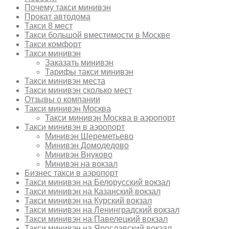
Почему такси минивэн
Прокат автодома
Такси 8 мест
Такси большой вместимости в Москве
Такси комфорт
Такси минивэн
Заказать минивэн
Тарифы такси минивэн
Такси минивэн места
Такси минивэн сколько мест
Отзывы о компании
Такси минивэн Москва
Такси минивэн Москва в аэропорт
Такси минивэн в аэропорт
Минивэн Шереметьево
Минивэн Домодедово
Минивэн Внуково
Минивэн на вокзал
Бизнес такси в аэропорт
Такси минивэн на Белорусский вокзал
Такси минивэн на Казанский вокзал
Такси минивэн на Курский вокзал
Такси минивэн на Ленинградский вокзал
Такси минивэн на Павелецкий вокзал
Такси минивэн на Ярославский вокзал