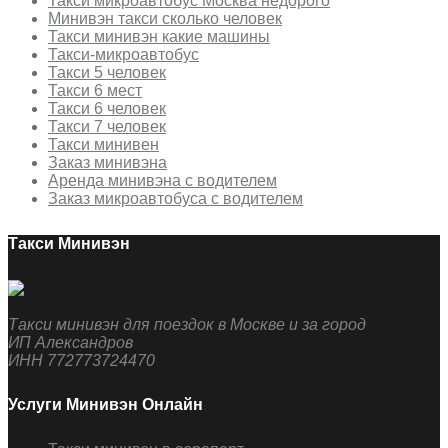
Такси микроавтобус Москва недорого
Минивэн такси сколько человек
Такси минивэн какие машины
Такси-микроавтобус
Такси 5 человек
Такси 6 мест
Такси 6 человек
Такси 7 человек
Такси минивен
Заказ минивэна
Аренда минивэна с водителем
Заказ микроавтобуса с водителем
Такси Минивэн
Такси минивэн для поездок в Москве и за город
ИП Александров
ИНН 772773724470
Услуги Минивэн Онлайн