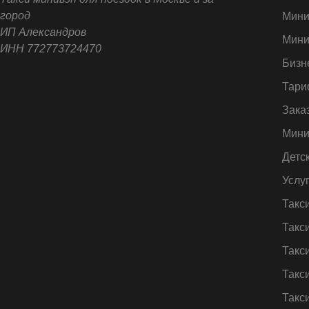
город
Мини
ИП Александров
Мини
ИНН 772773724470
Бизн
Тари
Зака
Мини
Детс
Услу
Такс
Такс
Такс
Такс
Такс