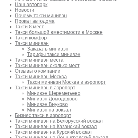
Наш автопарк
Новости
Почему такси минивэн
Прокат автодома
Такси 8 мест
Такси большой вместимости в Москве
Такси комфорт
Такси минивэн
Заказать минивэн
Тарифы такси минивэн
Такси минивэн места
Такси минивэн сколько мест
Отзывы о компании
Такси минивэн Москва
Такси минивэн Москва в аэропорт
Такси минивэн в аэропорт
Минивэн Шереметьево
Минивэн Домодедово
Минивэн Внуково
Минивэн на вокзал
Бизнес такси в аэропорт
Такси минивэн на Белорусский вокзал
Такси минивэн на Казанский вокзал
Такси минивэн на Курский вокзал
Такси минивэн на Ленинградский вокзал