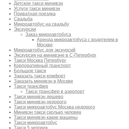
Детское такси минивэн
Услуги такси минивэн
Приватная поездка
Свадьба
Микроавтобус на свадьбу
Экскурсии
Заказ микроавтобуса
Аренда микроавтобуса с водителем в
Москве
Микроавтобус для экскурсий
Экскурсия на минивэне в С-Петербург
Такси Москва Петербург
Корпоративный транспорт
Большое такси
Заказать такси комфорт
Заказать минивэн в Москве
Такси трансфер
Такси трансфер в аэропорт
Такси минивэн дешево
Такси минивэн недорого
Такси микроавтобус Москва недорого
Минивэн такси сколько человек
Такси минивэн какие машины
Такси-микроавтобус
Такси 5 человек