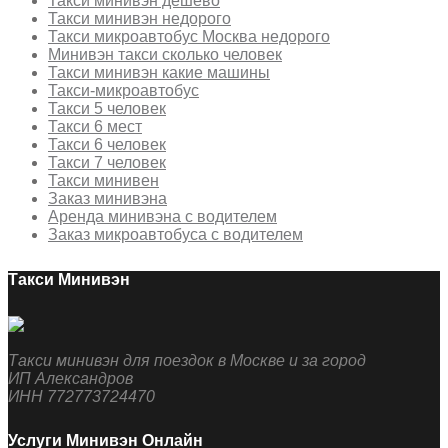
Такси минивэн дешево
Такси минивэн недорого
Такси микроавтобус Москва недорого
Минивэн такси сколько человек
Такси минивэн какие машины
Такси-микроавтобус
Такси 5 человек
Такси 6 мест
Такси 6 человек
Такси 7 человек
Такси минивен
Заказ минивэна
Аренда минивэна с водителем
Заказ микроавтобуса с водителем
Такси Минивэн
Такси минивэн для поездок в Москве и за город
ИП Александров
ИНН 772773724470
Услуги Минивэн Онлайн