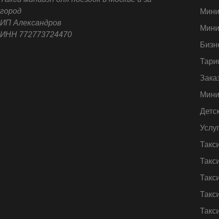
город
Мини
ИП Александров
Мини
ИНН 772773724470
Бизн
Тари
Зака
Мини
Детс
Услу
Такс
Такс
Такс
Такс
Такс