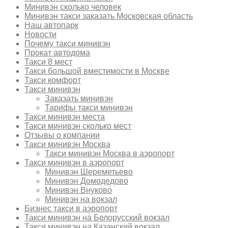
Минивэн сколько человек
Минивэн такси заказать Московская область
Наш автопарк
Новости
Почему такси минивэн
Прокат автодома
Такси 8 мест
Такси большой вместимости в Москве
Такси комфорт
Такси минивэн
Заказать минивэн
Тарифы такси минивэн
Такси минивэн места
Такси минивэн сколько мест
Отзывы о компании
Такси минивэн Москва
Такси минивэн Москва в аэропорт
Такси минивэн в аэропорт
Минивэн Шереметьево
Минивэн Домодедово
Минивэн Внуково
Минивэн на вокзал
Бизнес такси в аэропорт
Такси минивэн на Белорусский вокзал
Такси минивэн на Казанский вокзал