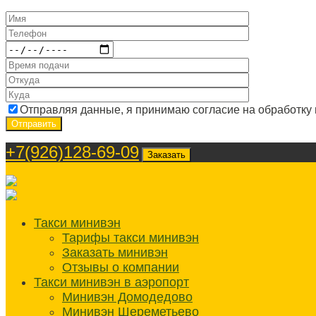
Отправляя данные, я принимаю согласие на обработку
+7(926)128-69-09
Заказать
Такси минивэн
Тарифы такси минивэн
Заказать минивэн
Отзывы о компании
Такси минивэн в аэропорт
Минивэн Домодедово
Минивэн Шереметьево