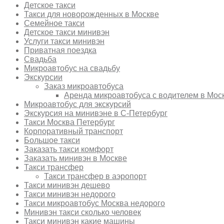
Детское такси
Такси для новорожденных в Москве
Семейное такси
Детское такси минивэн
Услуги такси минивэн
Приватная поездка
Свадьба
Микроавтобус на свадьбу
Экскурсии
Заказ микроавтобуса
Аренда микроавтобуса с водителем в Мос
Микроавтобус для экскурсий
Экскурсия на минивэне в С-Петербург
Такси Москва Петербург
Корпоративный транспорт
Большое такси
Заказать такси комфорт
Заказать минивэн в Москве
Такси трансфер
Такси трансфер в аэропорт
Такси минивэн дешево
Такси минивэн недорого
Такси микроавтобус Москва недорого
Минивэн такси сколько человек
Такси минивэн какие машины