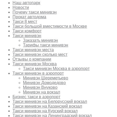
Наш автопарк
Новости
Почему такси минивэн
Прокат автодома
Такси 8 мест
Такси большой вместимости в Москве
Такси комфорт
Такси минивэн
Заказать минивэн
Тарифы такси минивэн
Такси минивэн места
Такси минивэн сколько мест
Отзывы о компании
Такси минивэн Москва
Такси минивэн Москва в аэропорт
Такси минивэн в аэропорт
Минивэн Шереметьево
Минивэн Домодедово
Минивэн Внуково
Минивэн на вокзал
Бизнес такси в аэропорт
Такси минивэн на Белорусский вокзал
Такси минивэн на Казанский вокзал
Такси минивэн на Курский вокзал
Такси минивэн на Ленинградский вокзал