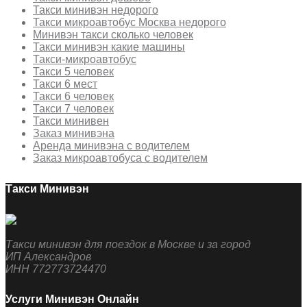
Такси минивэн недорого
Такси микроавтобус Москва недорого
Минивэн такси сколько человек
Такси минивэн какие машины
Такси-микроавтобус
Такси 5 человек
Такси 6 мест
Такси 6 человек
Такси 7 человек
Такси минивен
Заказ минивэна
Аренда минивэна с водителем
Заказ микроавтобуса с водителем
Такси Минивэн
Такси минивэн для поездок в Москве и за город
ИП Александров
ИНН 772773724470
Услуги Минивэн Онлайн