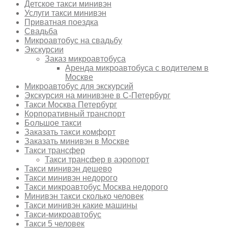
Детское такси минивэн
Услуги такси минивэн
Приватная поездка
Свадьба
Микроавтобус на свадьбу
Экскурсии
Заказ микроавтобуса
Аренда микроавтобуса с водителем в
Москве
Микроавтобус для экскурсий
Экскурсия на минивэне в С-Петербург
Такси Москва Петербург
Корпоративный транспорт
Большое такси
Заказать такси комфорт
Заказать минивэн в Москве
Такси трансфер
Такси трансфер в аэропорт
Такси минивэн дешево
Такси минивэн недорого
Такси микроавтобус Москва недорого
Минивэн такси сколько человек
Такси минивэн какие машины
Такси-микроавтобус
Такси 5 человек