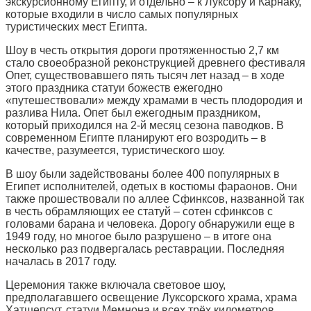
экскурсионному Египту, и отдельно – к Луксору и Карнаку,
которые входили в число самых популярных
туристических мест Египта.
Шоу в честь открытия дороги протяженностью 2,7 км
стало своеобразной реконструкцией древнего фестиваля
Опет, существовавшего пять тысяч лет назад – в ходе
этого праздника статуи божеств ежегодно
«путешествовали» между храмами в честь плодородия и
разлива Нила. Опет был ежегодным праздником,
который приходился на 2-й месяц сезона паводков. В
современном Египте планируют его возродить – в
качестве, разумеется, туристического шоу.
В шоу были задействованы более 400 популярных в
Египет исполнителей, одетых в костюмы фараонов. Они
также прошествовали по аллее Сфинксов, названной так
в честь обрамляющих ее статуй – сотен сфинксов с
головами барана и человека. Дорогу обнаружили еще в
1949 году, но многое было разрушено – в итоге она
несколько раз подвергалась реставрации. Последняя
началась в 2017 году.
Церемония также включала световое шоу,
предполагавшего освещение Луксорского храма, храма
Хатшепсут, статуи Мемнона и всех трёх километров