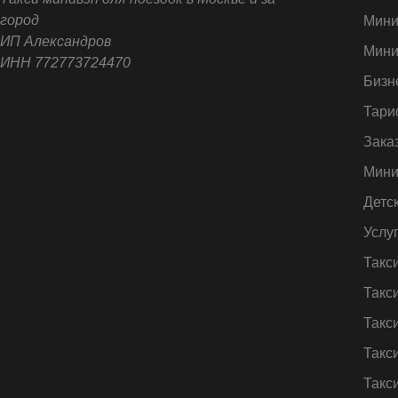
город
Мини
ИП Александров
Мини
ИНН 772773724470
Бизн
Тари
Зака
Мини
Детс
Услу
Такс
Такс
Такс
Такс
Такс