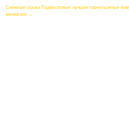
s
Снежная сказка Подмосковья: лучшие горнолыжные комп
t
минивэне
→
n
a
v
i
g
a
t
i
o
n