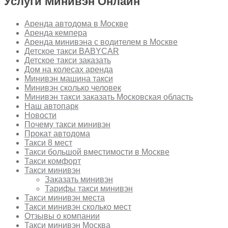
Услуги Минивэн Онлайн
Аренда автодома в Москве
Аренда кемпера
Аренда минивэна с водителем в Москве
Детское такси BABYCAR
Детское такси заказать
Дом на колесах аренда
Минивэн машина такси
Минивэн сколько человек
Минивэн такси заказать Московская область
Наш автопарк
Новости
Почему такси минивэн
Прокат автодома
Такси 8 мест
Такси большой вместимости в Москве
Такси комфорт
Такси минивэн
Заказать минивэн
Тарифы такси минивэн
Такси минивэн места
Такси минивэн сколько мест
Отзывы о компании
Такси минивэн Москва