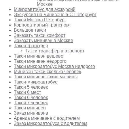
Москве
Микроавтобус для экскурсий
Экскурсия на минивэне в С-Петербург
Такси Москва Петербург
Корпоративный транспорт
Большое такси
Заказать такси комфорт
Заказать минивэн в Москве
Такси трансфер
Такси трансфер в аэропорт
Такси минивэн дешево
Такси минивэн недорого
Такси микроавтобус Москва недорого
Минивэн такси сколько человек
Такси минивэн какие машины
Такси-микроавтобус
Такси 5 человек
Такси 6 мест
Такси 6 человек
Такси 7 человек
Такси минивен
Заказ минивэна
Аренда минивэна с водителем
Заказ микроавтобуса с водителем