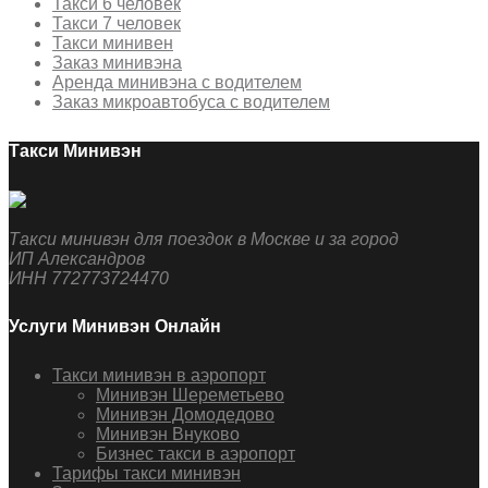
Такси 6 человек
Такси 7 человек
Такси минивен
Заказ минивэна
Аренда минивэна с водителем
Заказ микроавтобуса с водителем
Такси Минивэн
Такси минивэн для поездок в Москве и за город
ИП Александров
ИНН 772773724470
Услуги Минивэн Онлайн
Такси минивэн в аэропорт
Минивэн Шереметьево
Минивэн Домодедово
Минивэн Внуково
Бизнес такси в аэропорт
Тарифы такси минивэн