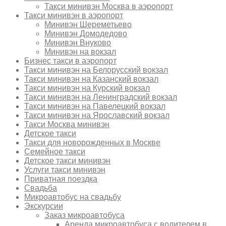
Такси минивэн Москва в аэропорт
Такси минивэн в аэропорт
Минивэн Шереметьево
Минивэн Домодедово
Минивэн Внуково
Минивэн на вокзал
Бизнес такси в аэропорт
Такси минивэн на Белорусский вокзал
Такси минивэн на Казанский вокзал
Такси минивэн на Курский вокзал
Такси минивэн на Ленинградский вокзал
Такси минивэн на Павелецкий вокзал
Такси минивэн на Ярославский вокзал
Такси Москва минивэн
Детское такси
Такси для новорожденных в Москве
Семейное такси
Детское такси минивэн
Услуги такси минивэн
Приватная поездка
Свадьба
Микроавтобус на свадьбу
Экскурсии
Заказ микроавтобуса
Аренда микроавтобуса с водителем в