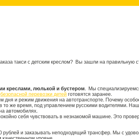
каза такси с детским креслом? Вы зашли на правильную ст
ми креслами, люлькой и бустером
. Мы специализируемся
я
безопасной перевозки детей
готовятся заранее.
м дня и режим движения на автотранспорте. Почему особо
 в то же время, под управлением русскими водителями. На
на автомобилях.
койно себя чувствовать в незнакомой машине. Это проверен
00 рублей и заказывать неподходящий трансфер. Мы с удово
м качественном уровне.