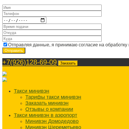
Отправляя данные, я принимаю согласие на обработку
+7(926)128-69-09
Заказать
Такси минивэн
Тарифы такси минивэн
Заказать минивэн
Отзывы о компании
Такси минивэн в аэропорт
Минивэн Домодедово
Минивэн Шереметьево