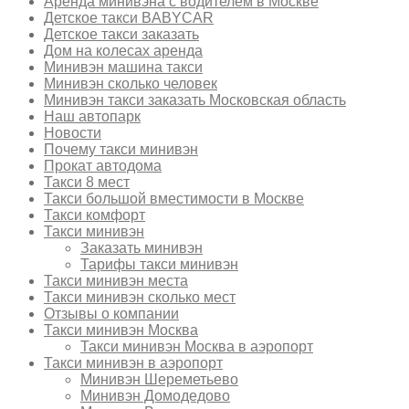
Аренда минивэна с водителем в Москве
Детское такси BABYCAR
Детское такси заказать
Дом на колесах аренда
Минивэн машина такси
Минивэн сколько человек
Минивэн такси заказать Московская область
Наш автопарк
Новости
Почему такси минивэн
Прокат автодома
Такси 8 мест
Такси большой вместимости в Москве
Такси комфорт
Такси минивэн
Заказать минивэн
Тарифы такси минивэн
Такси минивэн места
Такси минивэн сколько мест
Отзывы о компании
Такси минивэн Москва
Такси минивэн Москва в аэропорт
Такси минивэн в аэропорт
Минивэн Шереметьево
Минивэн Домодедово