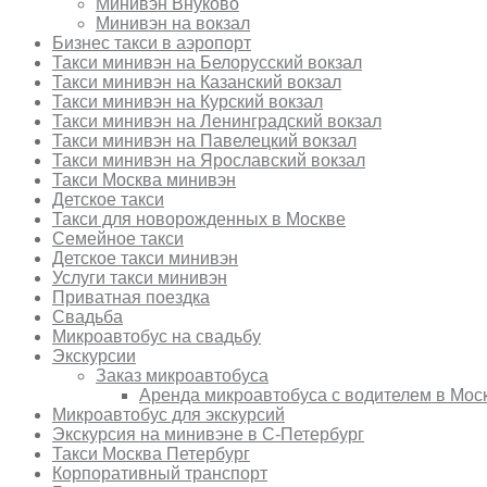
Минивэн Внуково
Минивэн на вокзал
Бизнес такси в аэропорт
Такси минивэн на Белорусский вокзал
Такси минивэн на Казанский вокзал
Такси минивэн на Курский вокзал
Такси минивэн на Ленинградский вокзал
Такси минивэн на Павелецкий вокзал
Такси минивэн на Ярославский вокзал
Такси Москва минивэн
Детское такси
Такси для новорожденных в Москве
Семейное такси
Детское такси минивэн
Услуги такси минивэн
Приватная поездка
Свадьба
Микроавтобус на свадьбу
Экскурсии
Заказ микроавтобуса
Аренда микроавтобуса с водителем в Мос
Микроавтобус для экскурсий
Экскурсия на минивэне в С-Петербург
Такси Москва Петербург
Корпоративный транспорт