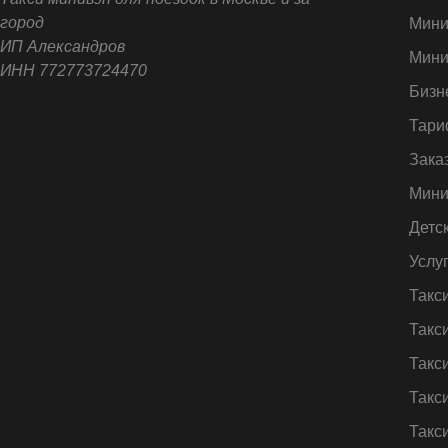
город
Мини
ИП Александров
Мини
ИНН 772773724470
Бизн
Тари
Зака
Мини
Детс
Услу
Такс
Такс
Такс
Такс
Такс