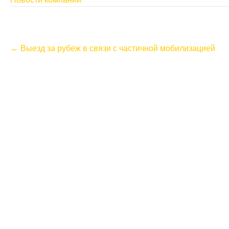
P
←
Выезд за рубеж в связи с частичной мобилизацией
o
s
t
n
a
v
i
g
a
t
i
o
n