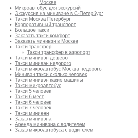
Москве
Микроавтобус для экскурсий
Экскурсия на минивэне в С-Петербург
Такси Москва Петербург
Корпоративный транспорт
Большое такси
Заказать такси комфорт
Заказать минивэн в Москве
Такси трансфер
Такси трансфер в аэропорт
Такси минивэн дешево
Такси минивэн недорого
Такси микроавтобус Москва недорого
Минивэн такси сколько человек
Такси минивэн какие машины
Такси-микроавтобус
Такси 5 человек
Такси 6 мест
Такси 6 человек
Такси 7 человек
Такси минивен
Заказ минивэна
Аренда минивэна с водителем
Заказ микроавтобуса с водителем