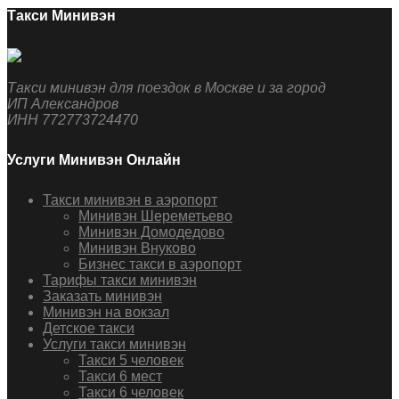
Такси Минивэн
Такси минивэн для поездок в Москве и за город
ИП Александров
ИНН 772773724470
Услуги Минивэн Онлайн
Такси минивэн в аэропорт
Минивэн Шереметьево
Минивэн Домодедово
Минивэн Внуково
Бизнес такси в аэропорт
Тарифы такси минивэн
Заказать минивэн
Минивэн на вокзал
Детское такси
Услуги такси минивэн
Такси 5 человек
Такси 6 мест
Такси 6 человек