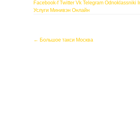
Facebook-f
Twitter
Vk
Telegram
Odnoklassniki
I
Услуги Минивэн Онлайн
P
←
Большое такси Москва
o
s
t
n
a
v
i
g
a
t
i
o
n