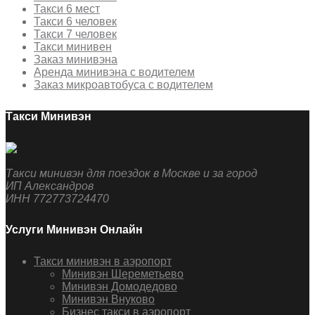
Такси 6 мест
Такси 6 человек
Такси 7 человек
Такси минивен
Заказ минивэна
Аренда минивэна с водителем
Заказ микроавтобуса с водителем
Такси Минивэн
Такси минивэн для поездок в Москве и за город
ИП Александров
ИНН 772773724470
Услуги Минивэн Онлайн
Такси минивэн в аэропорт
Минивэн Шереметьево
Минивэн Домодедово
Минивэн Внуково
Бизнес такси в аэропорт