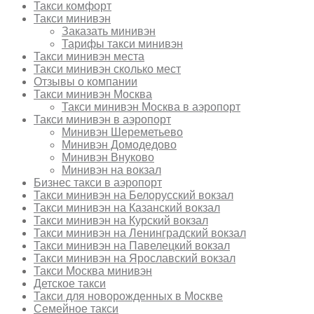
Такси комфорт
Такси минивэн
Заказать минивэн
Тарифы такси минивэн
Такси минивэн места
Такси минивэн сколько мест
Отзывы о компании
Такси минивэн Москва
Такси минивэн Москва в аэропорт
Такси минивэн в аэропорт
Минивэн Шереметьево
Минивэн Домодедово
Минивэн Внуково
Минивэн на вокзал
Бизнес такси в аэропорт
Такси минивэн на Белорусский вокзал
Такси минивэн на Казанский вокзал
Такси минивэн на Курский вокзал
Такси минивэн на Ленинградский вокзал
Такси минивэн на Павелецкий вокзал
Такси минивэн на Ярославский вокзал
Такси Москва минивэн
Детское такси
Такси для новорожденных в Москве
Семейное такси