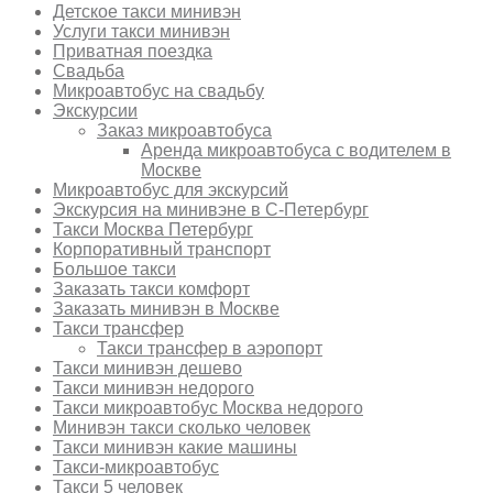
Детское такси минивэн
Услуги такси минивэн
Приватная поездка
Свадьба
Микроавтобус на свадьбу
Экскурсии
Заказ микроавтобуса
Аренда микроавтобуса с водителем в
Москве
Микроавтобус для экскурсий
Экскурсия на минивэне в С-Петербург
Такси Москва Петербург
Корпоративный транспорт
Большое такси
Заказать такси комфорт
Заказать минивэн в Москве
Такси трансфер
Такси трансфер в аэропорт
Такси минивэн дешево
Такси минивэн недорого
Такси микроавтобус Москва недорого
Минивэн такси сколько человек
Такси минивэн какие машины
Такси-микроавтобус
Такси 5 человек