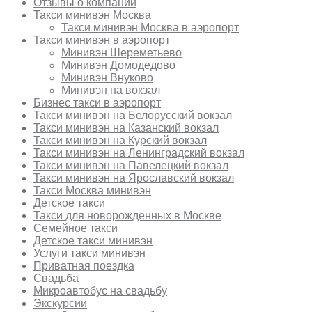
Отзывы о компании
Такси минивэн Москва
Такси минивэн Москва в аэропорт
Такси минивэн в аэропорт
Минивэн Шереметьево
Минивэн Домодедово
Минивэн Внуково
Минивэн на вокзал
Бизнес такси в аэропорт
Такси минивэн на Белорусский вокзал
Такси минивэн на Казанский вокзал
Такси минивэн на Курский вокзал
Такси минивэн на Ленинградский вокзал
Такси минивэн на Павелецкий вокзал
Такси минивэн на Ярославский вокзал
Такси Москва минивэн
Детское такси
Такси для новорожденных в Москве
Семейное такси
Детское такси минивэн
Услуги такси минивэн
Приватная поездка
Свадьба
Микроавтобус на свадьбу
Экскурсии