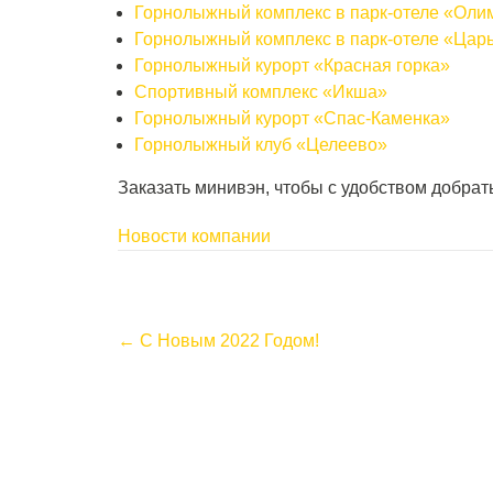
Горнолыжный комплекс в парк-отеле «Оли
Горнолыжный комплекс в парк-отеле «Цар
Горнолыжный курорт «Красная горка»
Спортивный комплекс «Икша»
Горнолыжный курорт «Спас-Каменка»
Горнолыжный клуб «Целеево»
Заказать минивэн, чтобы с удобством добра
Новости компании
P
←
С Новым 2022 Годом!
o
s
t
n
a
v