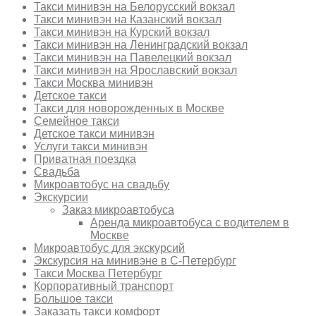
Такси минивэн на Белорусский вокзал
Такси минивэн на Казанский вокзал
Такси минивэн на Курский вокзал
Такси минивэн на Ленинградский вокзал
Такси минивэн на Павелецкий вокзал
Такси минивэн на Ярославский вокзал
Такси Москва минивэн
Детское такси
Такси для новорожденных в Москве
Семейное такси
Детское такси минивэн
Услуги такси минивэн
Приватная поездка
Свадьба
Микроавтобус на свадьбу
Экскурсии
Заказ микроавтобуса
Аренда микроавтобуса с водителем в
Москве
Микроавтобус для экскурсий
Экскурсия на минивэне в С-Петербург
Такси Москва Петербург
Корпоративный транспорт
Большое такси
Заказать такси комфорт