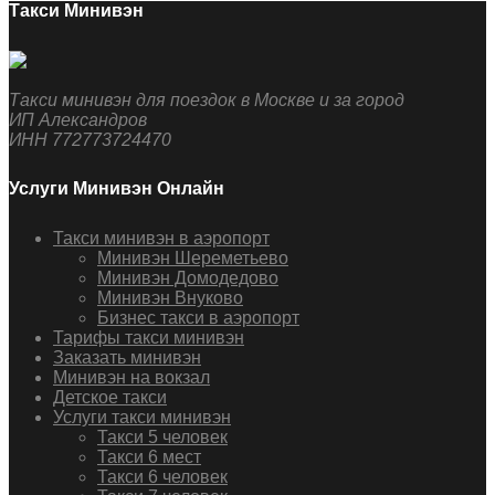
Такси Минивэн
Такси минивэн для поездок в Москве и за город
ИП Александров
ИНН 772773724470
Услуги Минивэн Онлайн
Такси минивэн в аэропорт
Минивэн Шереметьево
Минивэн Домодедово
Минивэн Внуково
Бизнес такси в аэропорт
Тарифы такси минивэн
Заказать минивэн
Минивэн на вокзал
Детское такси
Услуги такси минивэн
Такси 5 человек
Такси 6 мест
Такси 6 человек