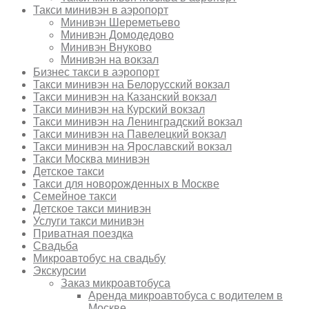
Такси минивэн в аэропорт
Минивэн Шереметьево
Минивэн Домодедово
Минивэн Внуково
Минивэн на вокзал
Бизнес такси в аэропорт
Такси минивэн на Белорусский вокзал
Такси минивэн на Казанский вокзал
Такси минивэн на Курский вокзал
Такси минивэн на Ленинградский вокзал
Такси минивэн на Павелецкий вокзал
Такси минивэн на Ярославский вокзал
Такси Москва минивэн
Детское такси
Такси для новорожденных в Москве
Семейное такси
Детское такси минивэн
Услуги такси минивэн
Приватная поездка
Свадьба
Микроавтобус на свадьбу
Экскурсии
Заказ микроавтобуса
Аренда микроавтобуса с водителем в
Москве