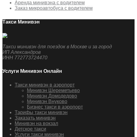
Аренда минивэна с водителем
Заказ микроавтобуса с водителем
Такси Минивэн
Такси минивэн для поездок в Москве и за город
ИП Александров
ИНН 772773724470
Услуги Минивэн Онлайн
Такси минивэн в аэропорт
Минивэн Шереметьево
Минивэн Домодедово
Минивэн Внуково
Бизнес такси в аэропорт
Тарифы такси минивэн
Заказать минивэн
Минивэн на вокзал
Детское такси
Услуги такси минивэн