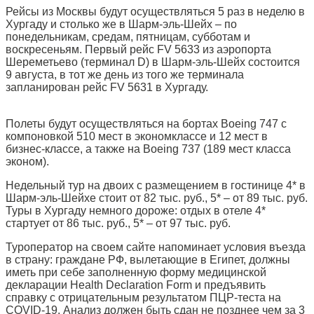
Рейсы из Москвы будут осуществляться 5 раз в неделю в
Хургаду и столько же в Шарм-эль-Шейх – по
понедельникам, средам, пятницам, субботам и
воскресеньям. Первый рейс FV 5633 из аэропорта
Шереметьево (терминал D) в Шарм-эль-Шейх состоится
9 августа, в тот же день из того же терминала
запланирован рейс FV 5631 в Хургаду.
Полеты будут осуществляться на бортах Boeing 747 с
компоновкой 510 мест в экономклассе и 12 мест в
бизнес-классе, а также на Boeing 737 (189 мест класса
эконом).
Недельный тур на двоих с размещением в гостинице 4* в
Шарм-эль-Шейхе стоит от 82 тыс. руб., 5* – от 89 тыс. руб.
Туры в Хургаду немного дороже: отдых в отеле 4*
стартует от 86 тыс. руб., 5* – от 97 тыс. руб.
Туроператор на своем сайте напоминает условия въезда
в страну: граждане РФ, вылетающие в Египет, должны
иметь при себе заполненную форму медицинской
декларации Health Declaration Form и предъявить
справку с отрицательным результатом ПЦР-теста на
COVID-19. Анализ должен быть сдан не позднее чем за 3