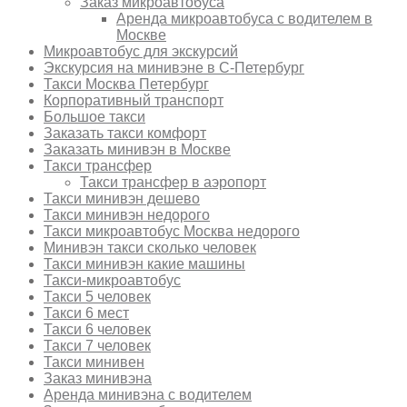
Заказ микроавтобуса
Аренда микроавтобуса с водителем в
Москве
Микроавтобус для экскурсий
Экскурсия на минивэне в С-Петербург
Такси Москва Петербург
Корпоративный транспорт
Большое такси
Заказать такси комфорт
Заказать минивэн в Москве
Такси трансфер
Такси трансфер в аэропорт
Такси минивэн дешево
Такси минивэн недорого
Такси микроавтобус Москва недорого
Минивэн такси сколько человек
Такси минивэн какие машины
Такси-микроавтобус
Такси 5 человек
Такси 6 мест
Такси 6 человек
Такси 7 человек
Такси минивен
Заказ минивэна
Аренда минивэна с водителем