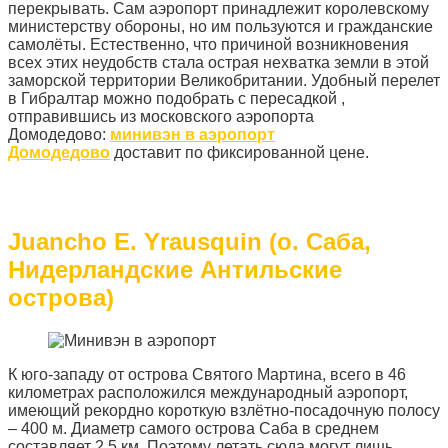
перекрывать. Сам аэропорт принадлежит королевскому
министерству обороны, но им пользуются и гражданские
самолёты. Естественно, что причиной возникновения
всех этих неудобств стала острая нехватка земли в этой
заморской территории Великобритании. Удобный перелет
в Гибралтар можно подобрать с пересадкой ,
отправившись из московского аэропорта
Домодедово:
минивэн в аэропорт
Домодедово
доставит по фиксированной цене.
Juancho Е. Yrausquin (о. Саба,
Нидерландские Антильские
острова)
К юго-западу от острова Святого Мартина, всего в 46
километрах расположился международный аэропорт,
имеющий рекордно короткую взлётно-посадочную полосу
– 400 м. Диаметр самого острова Саба в среднем
составляет 2,5 км. Поэтому летать сюда могут лишь