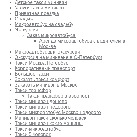
Детское такси минивэн
Услуги такси минивэн
Приватная поездка
Свадьба
Микроавтобус на свадьбу
Экскурсии
Заказ микроавтобуса
Аренда микроавтобуса с водителем в
Москве
Микроавтобус для экскурсий
Экскурсия на минивэне в С-Петербург
Такси Москва Петербург
Корпоративный транспорт
Большое такси
Заказать такси комфорт
Заказать минивэн в Москве
Такси трансфер
Такси трансфер в аэропорт
Такси минивэн дешево
Такси минивэн недорого
Такси микроавтобус Москва недорого
Минивэн такси сколько человек
Такси минивэн какие машины
Такси-микроавтобус
Такси 5 человек