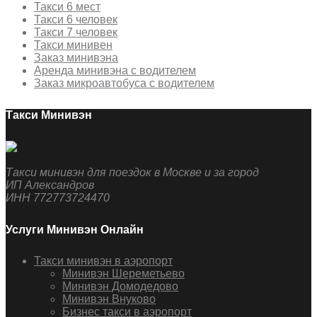
Такси 6 мест
Такси 6 человек
Такси 7 человек
Такси минивен
Заказ минивэна
Аренда минивэна с водителем
Заказ микроавтобуса с водителем
Такси Минивэн
Такси минивэн для поездок в Москве и за город
ИП Александров
ИНН 772773724470
Услуги Минивэн Онлайн
Такси минивэн в аэропорт
Минивэн Шереметьево
Минивэн Домодедово
Минивэн Внуково
Бизнес такси в аэропорт