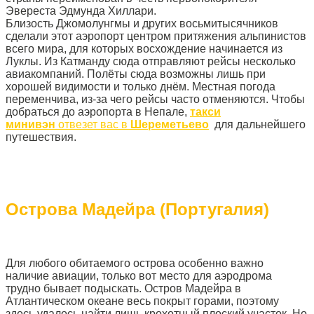
Эвереста Эдмунда Хиллари.
Близость Джомолунгмы и других восьмитысячников
сделали этот аэропорт центром притяжения альпинистов
всего мира, для которых восхождение начинается из
Луклы. Из Катманду сюда отправляют рейсы несколько
авиакомпаний. Полёты сюда возможны лишь при
хорошей видимости и только днём. Местная погода
переменчива, из-за чего рейсы часто отменяются. Чтобы
добраться до аэропорта в Непале,
такси
минивэн
отвезет вас в
Шереметьево
для дальнейшего
путешествия.
Острова Мадейра (Португалия)
Для любого обитаемого острова особенно важно
наличие авиации, только вот место для аэродрома
трудно бывает подыскать. Остров Мадейра в
Атлантическом океане весь покрыт горами, поэтому
здесь удалось найти лишь крохотный плоский участок. Но