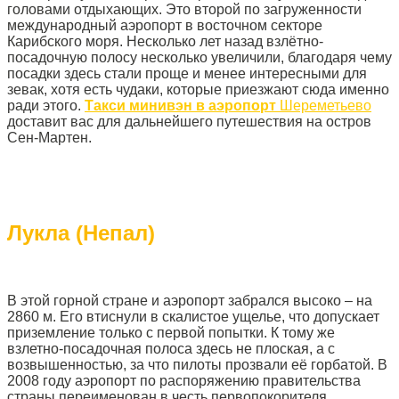
головами отдыхающих. Это второй по загруженности
международный аэропорт в восточном секторе
Карибского моря. Несколько лет назад взлётно-
посадочную полосу несколько увеличили, благодаря чему
посадки здесь стали проще и менее интересными для
зевак, хотя есть чудаки, которые приезжают сюда именно
ради этого.
Такси минивэн в аэропорт
Шереметьево
доставит вас для дальнейшего путешествия на остров
Сен-Мартен.
Лукла (Непал)
В этой горной стране и аэропорт забрался высоко – на
2860 м. Его втиснули в скалистое ущелье, что допускает
приземление только с первой попытки. К тому же
взлетно-посадочная полоса здесь не плоская, а с
возвышенностью, за что пилоты прозвали её горбатой. В
2008 году аэропорт по распоряжению правительства
страны переименован в честь первопокорителя