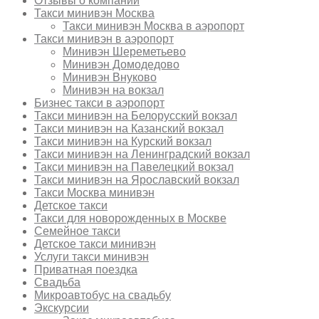
Отзывы о компании
Такси минивэн Москва
Такси минивэн Москва в аэропорт
Такси минивэн в аэропорт
Минивэн Шереметьево
Минивэн Домодедово
Минивэн Внуково
Минивэн на вокзал
Бизнес такси в аэропорт
Такси минивэн на Белорусский вокзал
Такси минивэн на Казанский вокзал
Такси минивэн на Курский вокзал
Такси минивэн на Ленинградский вокзал
Такси минивэн на Павелецкий вокзал
Такси минивэн на Ярославский вокзал
Такси Москва минивэн
Детское такси
Такси для новорожденных в Москве
Семейное такси
Детское такси минивэн
Услуги такси минивэн
Приватная поездка
Свадьба
Микроавтобус на свадьбу
Экскурсии