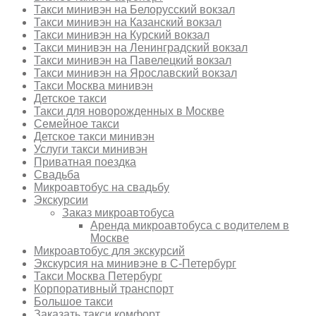
Такси минивэн на Белорусский вокзал
Такси минивэн на Казанский вокзал
Такси минивэн на Курский вокзал
Такси минивэн на Ленинградский вокзал
Такси минивэн на Павелецкий вокзал
Такси минивэн на Ярославский вокзал
Такси Москва минивэн
Детское такси
Такси для новорожденных в Москве
Семейное такси
Детское такси минивэн
Услуги такси минивэн
Приватная поездка
Свадьба
Микроавтобус на свадьбу
Экскурсии
Заказ микроавтобуса
Аренда микроавтобуса с водителем в
Москве
Микроавтобус для экскурсий
Экскурсия на минивэне в С-Петербург
Такси Москва Петербург
Корпоративный транспорт
Большое такси
Заказать такси комфорт