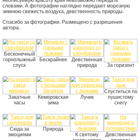
неописуемую красоту края невозможно передать
словами. А фотографии наглядно передают морозную
зимнюю свежесть воздуха, девственность природы.
Спасибо за фотографии. Размещено с разрешения
автора.
Бесконечный
горнолыжный
Бескрайнее
Девственная
спуск
природа
За горизонт
Спуститься по
Закатные
Кемеровская
Лучик
пушистому
часы
зима
снегу
Сюда за
Природа
эмоциями
К святому
Девственная