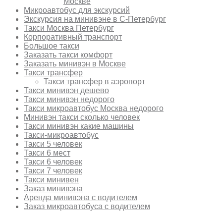
Москве
Микроавтобус для экскурсий
Экскурсия на минивэне в С-Петербург
Такси Москва Петербург
Корпоративный транспорт
Большое такси
Заказать такси комфорт
Заказать минивэн в Москве
Такси трансфер
Такси трансфер в аэропорт
Такси минивэн дешево
Такси минивэн недорого
Такси микроавтобус Москва недорого
Минивэн такси сколько человек
Такси минивэн какие машины
Такси-микроавтобус
Такси 5 человек
Такси 6 мест
Такси 6 человек
Такси 7 человек
Такси минивен
Заказ минивэна
Аренда минивэна с водителем
Заказ микроавтобуса с водителем