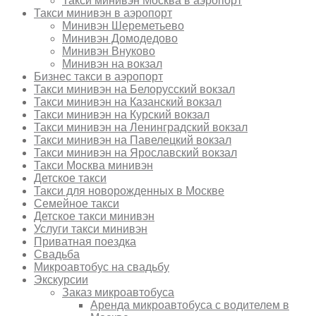
Такси минивэн Москва в аэропорт
Такси минивэн в аэропорт
Минивэн Шереметьево
Минивэн Домодедово
Минивэн Внуково
Минивэн на вокзал
Бизнес такси в аэропорт
Такси минивэн на Белорусский вокзал
Такси минивэн на Казанский вокзал
Такси минивэн на Курский вокзал
Такси минивэн на Ленинградский вокзал
Такси минивэн на Павелецкий вокзал
Такси минивэн на Ярославский вокзал
Такси Москва минивэн
Детское такси
Такси для новорожденных в Москве
Семейное такси
Детское такси минивэн
Услуги такси минивэн
Приватная поездка
Свадьба
Микроавтобус на свадьбу
Экскурсии
Заказ микроавтобуса
Аренда микроавтобуса с водителем в