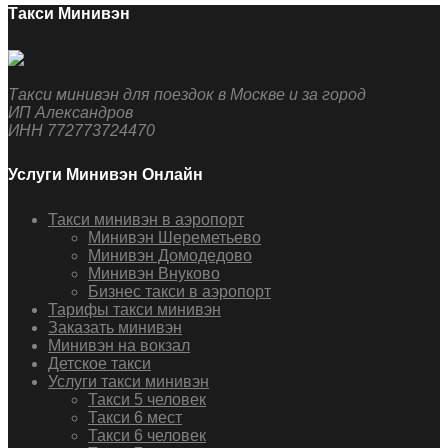
Такси Минивэн
Такси минивэн для поездок в Москве и за город
ИП Александров
ИНН 772773724470
Услуги Минивэн Онлайн
Такси минивэн в аэропорт
Минивэн Шереметьево
Минивэн Домодедово
Минивэн Внуково
Бизнес такси в аэропорт
Тарифы такси минивэн
Заказать минивэн
Минивэн на вокзал
Детское такси
Услуги такси минивэн
Такси 5 человек
Такси 6 мест
Такси 6 человек