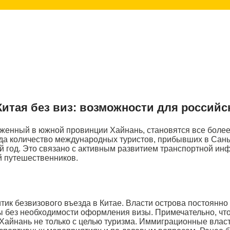
Китая без виз: возможности для российс
оженный в южной провинции Хайнань, становятся все боле
года количество международных туристов, прибывших в Са
ий год. Это связано с активным развитием транспортной и
й путешественников.
тик безвизового въезда в Китае. Власти острова постоянн
 без необходимости оформления визы. Примечательно, что с
Хайнань не только с целью туризма. Иммиграционные влас