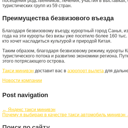
посещения родственников, лечения, участия в выставках
туристических групп из 59 стран.
Преимущества безвизового въезда
Благодаря безвизовому въезду, курортный город Санья, 
года на эти курорты без визы уже посетило более 160 ты
кто хочет насладиться культурой и природой Китая.
Таким образом, благодаря безвизовому режиму, курорты К
туристического потока и развитию экономики региона. П
этого потрясающего острова.
Такси минивэн
доставит вас в
аэропорт вылета
для дальн
Новости компании
Post navigation
←
Яндекс такси минивэн
Почему я выбираю в качестве такси автомобиль минивэн
Поиск по сайту