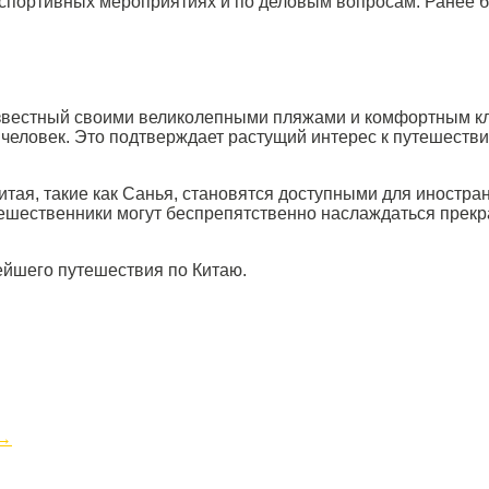
, спортивных мероприятиях и по деловым вопросам. Ранее 
известный своими великолепными пляжами и комфортным кл
с. человек. Это подтверждает растущий интерес к путешест
итая, такие как Санья, становятся доступными для иностра
утешественники могут беспрепятственно наслаждаться пре
ейшего путешествия по Китаю.
→