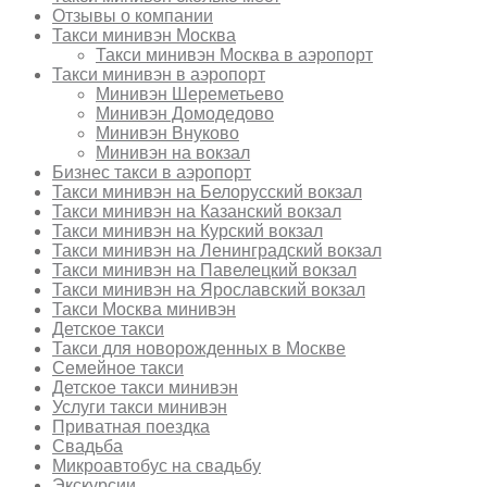
Отзывы о компании
Такси минивэн Москва
Такси минивэн Москва в аэропорт
Такси минивэн в аэропорт
Минивэн Шереметьево
Минивэн Домодедово
Минивэн Внуково
Минивэн на вокзал
Бизнес такси в аэропорт
Такси минивэн на Белорусский вокзал
Такси минивэн на Казанский вокзал
Такси минивэн на Курский вокзал
Такси минивэн на Ленинградский вокзал
Такси минивэн на Павелецкий вокзал
Такси минивэн на Ярославский вокзал
Такси Москва минивэн
Детское такси
Такси для новорожденных в Москве
Семейное такси
Детское такси минивэн
Услуги такси минивэн
Приватная поездка
Свадьба
Микроавтобус на свадьбу
Экскурсии