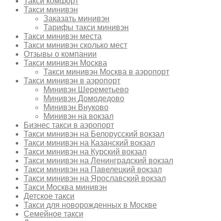
Такси комфорт
Такси минивэн
Заказать минивэн
Тарифы такси минивэн
Такси минивэн места
Такси минивэн сколько мест
Отзывы о компании
Такси минивэн Москва
Такси минивэн Москва в аэропорт
Такси минивэн в аэропорт
Минивэн Шереметьево
Минивэн Домодедово
Минивэн Внуково
Минивэн на вокзал
Бизнес такси в аэропорт
Такси минивэн на Белорусский вокзал
Такси минивэн на Казанский вокзал
Такси минивэн на Курский вокзал
Такси минивэн на Ленинградский вокзал
Такси минивэн на Павелецкий вокзал
Такси минивэн на Ярославский вокзал
Такси Москва минивэн
Детское такси
Такси для новорожденных в Москве
Семейное такси