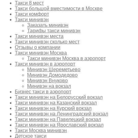
Такси 8 мест
Такси большой вместимости в Москве
Такси комфорт
Такси минивэн
Заказать минивэн
Тарифы такси минивэн
Такси минивэн места
Такси минивэн сколько мест
Отзывы о компании
Такси минивэн Москва
Такси минивэн Москва в аэропорт
Такси минивэн в аэропорт
Минивэн Шереметьево
Минивэн Домодедово
Минивэн Внуково
Минивэн на вокзал
Бизнес такси в аэропорт
Такси минивэн на Белорусский вокзал
Такси минивэн на Казанский вокзал
Такси минивэн на Курский вокзал
Такси минивэн на Ленинградский вокзал
Такси минивэн на Павелецкий вокзал
Такси минивэн на Ярославский вокзал
Такси Москва минивэн
Детское такси