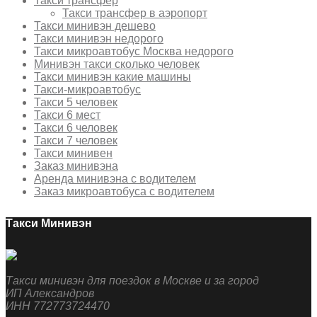
Такси трансфер
Такси трансфер в аэропорт
Такси минивэн дешево
Такси минивэн недорого
Такси микроавтобус Москва недорого
Минивэн такси сколько человек
Такси минивэн какие машины
Такси-микроавтобус
Такси 5 человек
Такси 6 мест
Такси 6 человек
Такси 7 человек
Такси минивен
Заказ минивэна
Аренда минивэна с водителем
Заказ микроавтобуса с водителем
Такси Минивэн
Такси минивэн для поездок в Москве и за город
ИП Александров
ИНН 772773724470