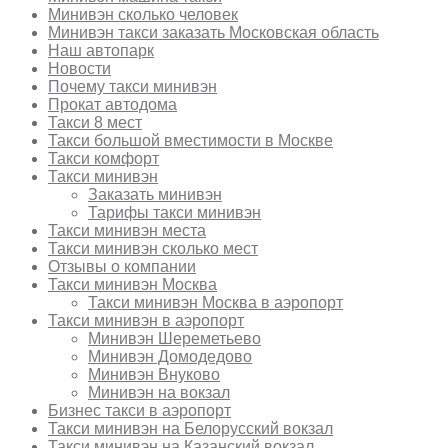
Минивэн сколько человек
Минивэн такси заказать Московская область
Наш автопарк
Новости
Почему такси минивэн
Прокат автодома
Такси 8 мест
Такси большой вместимости в Москве
Такси комфорт
Такси минивэн
Заказать минивэн
Тарифы такси минивэн
Такси минивэн места
Такси минивэн сколько мест
Отзывы о компании
Такси минивэн Москва
Такси минивэн Москва в аэропорт
Такси минивэн в аэропорт
Минивэн Шереметьево
Минивэн Домодедово
Минивэн Внуково
Минивэн на вокзал
Бизнес такси в аэропорт
Такси минивэн на Белорусский вокзал
Такси минивэн на Казанский вокзал