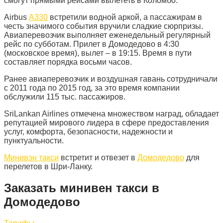
смогут прямыми рейсами вылететь в Коломбо.
Airbus
А330
встретили водной аркой, а пассажирам в
честь значимого события вручили сладкие сюрпризы.
Авиаперевозчик выполняет еженедельный регулярный
рейс по субботам. Прилет в Домодедово в 4:30
(московское время), вылет – в 19:15. Время в пути
составляет порядка восьми часов.
Ранее авиаперевозчик и воздушная гавань сотрудничали
с 2011 года по 2015 год, за это время компании
обслужили 115 тыс. пассажиров.
SriLankan Airlines отмечена множеством наград, обладает
репутацией мирового лидера в сфере предоставления
услуг, комфорта, безопасности, надежности и
пунктуальности.
Минивэн такси
встретит и отвезет в
Домодедово
для
перелетов в Шри-Ланку.
Заказать минивен такси в
Домодедово