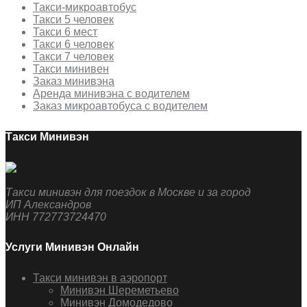
Такси-микроавтобус
Такси 5 человек
Такси 6 мест
Такси 6 человек
Такси 7 человек
Такси минивен
Заказ минивэна
Аренда минивэна с водителем
Заказ микроавтобуса с водителем
Такси Минивэн
Такси минивэн для поездок в Москве и за город
ИП Александров
ИНН 772773724470
Услуги Минивэн Онлайн
Такси минивэн в аэропорт
Минивэн Шереметьево
Минивэн Домодедово