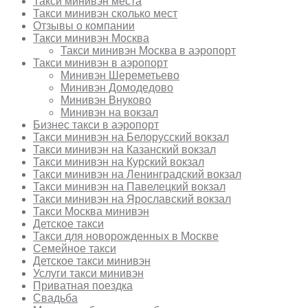
Такси минивэн места
Такси минивэн сколько мест
Отзывы о компании
Такси минивэн Москва
Такси минивэн Москва в аэропорт
Такси минивэн в аэропорт
Минивэн Шереметьево
Минивэн Домодедово
Минивэн Внуково
Минивэн на вокзал
Бизнес такси в аэропорт
Такси минивэн на Белорусский вокзал
Такси минивэн на Казанский вокзал
Такси минивэн на Курский вокзал
Такси минивэн на Ленинградский вокзал
Такси минивэн на Павелецкий вокзал
Такси минивэн на Ярославский вокзал
Такси Москва минивэн
Детское такси
Такси для новорожденных в Москве
Семейное такси
Детское такси минивэн
Услуги такси минивэн
Приватная поездка
Свадьба