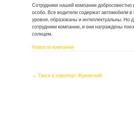
Сотрудники нашей компании добросовестно и
особо. Все водители содержат автомобили в
уровня, образованы и интеллектуальны. Но
сотрудники компании, и они награждены поез
солнцем.
Новости компании
P
←
Такси в аэропорт Жуковский
o
s
t
n
a
v
i
g
a