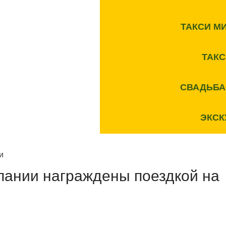
ТАКСИ М
ТАК
СВАДЬБА
ЭКСК
пании награждены поездкой на