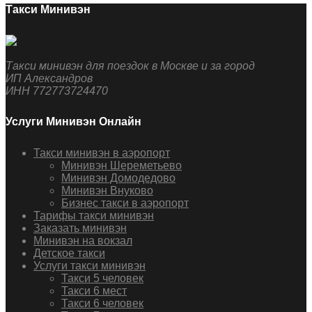
Такси Минивэн
Такси минивэн для поездок в Москве и за город
ИП Александров
ИНН 772773724470
Услуги Минивэн Онлайн
Такси минивэн в аэропорт
Минивэн Шереметьево
Минивэн Домодедово
Минивэн Внуково
Бизнес такси в аэропорт
Тарифы такси минивэн
Заказать минивэн
Минивэн на вокзал
Детское такси
Услуги такси минивэн
Такси 5 человек
Такси 6 мест
Такси 6 человек