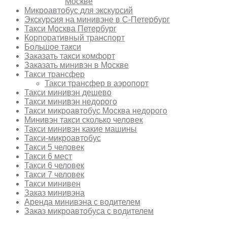
Москве
Микроавтобус для экскурсий
Экскурсия на минивэне в С-Петербург
Такси Москва Петербург
Корпоративный транспорт
Большое такси
Заказать такси комфорт
Заказать минивэн в Москве
Такси трансфер
Такси трансфер в аэропорт
Такси минивэн дешево
Такси минивэн недорого
Такси микроавтобус Москва недорого
Минивэн такси сколько человек
Такси минивэн какие машины
Такси-микроавтобус
Такси 5 человек
Такси 6 мест
Такси 6 человек
Такси 7 человек
Такси минивен
Заказ минивэна
Аренда минивэна с водителем
Заказ микроавтобуса с водителем