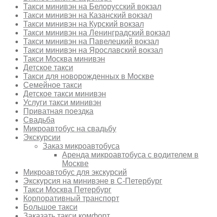
Такси минивэн на Белорусский вокзал
Такси минивэн на Казанский вокзал
Такси минивэн на Курский вокзал
Такси минивэн на Ленинградский вокзал
Такси минивэн на Павелецкий вокзал
Такси минивэн на Ярославский вокзал
Такси Москва минивэн
Детское такси
Такси для новорожденных в Москве
Семейное такси
Детское такси минивэн
Услуги такси минивэн
Приватная поездка
Свадьба
Микроавтобус на свадьбу
Экскурсии
Заказ микроавтобуса
Аренда микроавтобуса с водителем в
Москве
Микроавтобус для экскурсий
Экскурсия на минивэне в С-Петербург
Такси Москва Петербург
Корпоративный транспорт
Большое такси
Заказать такси комфорт