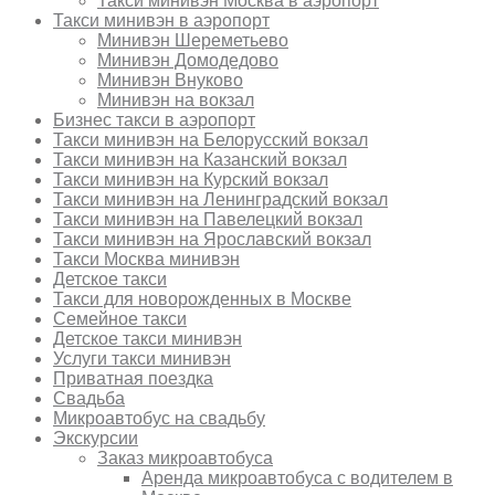
Такси минивэн Москва в аэропорт
Такси минивэн в аэропорт
Минивэн Шереметьево
Минивэн Домодедово
Минивэн Внуково
Минивэн на вокзал
Бизнес такси в аэропорт
Такси минивэн на Белорусский вокзал
Такси минивэн на Казанский вокзал
Такси минивэн на Курский вокзал
Такси минивэн на Ленинградский вокзал
Такси минивэн на Павелецкий вокзал
Такси минивэн на Ярославский вокзал
Такси Москва минивэн
Детское такси
Такси для новорожденных в Москве
Семейное такси
Детское такси минивэн
Услуги такси минивэн
Приватная поездка
Свадьба
Микроавтобус на свадьбу
Экскурсии
Заказ микроавтобуса
Аренда микроавтобуса с водителем в