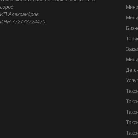
город
Мини
ИП Александров
Мини
ИНН 772773724470
Бизн
Тари
Зака
Мини
Детс
Услу
Такс
Такс
Такс
Такс
Такс