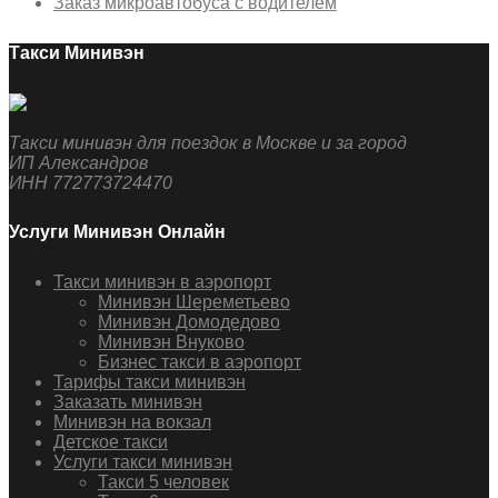
Заказ микроавтобуса с водителем
Такси Минивэн
Такси минивэн для поездок в Москве и за город
ИП Александров
ИНН 772773724470
Услуги Минивэн Онлайн
Такси минивэн в аэропорт
Минивэн Шереметьево
Минивэн Домодедово
Минивэн Внуково
Бизнес такси в аэропорт
Тарифы такси минивэн
Заказать минивэн
Минивэн на вокзал
Детское такси
Услуги такси минивэн
Такси 5 человек