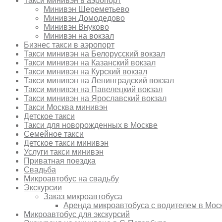
Такси минивэн в аэропорт
Минивэн Шереметьево
Минивэн Домодедово
Минивэн Внуково
Минивэн на вокзал
Бизнес такси в аэропорт
Такси минивэн на Белорусский вокзал
Такси минивэн на Казанский вокзал
Такси минивэн на Курский вокзал
Такси минивэн на Ленинградский вокзал
Такси минивэн на Павелецкий вокзал
Такси минивэн на Ярославский вокзал
Такси Москва минивэн
Детское такси
Такси для новорожденных в Москве
Семейное такси
Детское такси минивэн
Услуги такси минивэн
Приватная поездка
Свадьба
Микроавтобус на свадьбу
Экскурсии
Заказ микроавтобуса
Аренда микроавтобуса с водителем в Мос
Микроавтобус для экскурсий