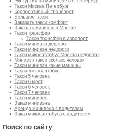
Экскурсия на минивэне в С-Петербург
Такси Москва Петербург
Корпоративный транспорт
Большое такси
Заказать такси комфорт
Заказать минивэн в Москве
Такси трансфер
Такси трансфер в аэропорт
Такси минивэн дешево
Такси минивэн недорого
Такси микроавтобус Москва недорого
Минивэн такси сколько человек
Такси минивэн какие машины
Такси-микроавтобус
Такси 5 человек
Такси 6 мест
Такси 6 человек
Такси 7 человек
Такси минивен
Заказ минивэна
Аренда минивэна с водителем
Заказ микроавтобуса с водителем
Поиск по сайту