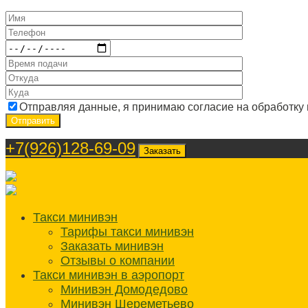
Отправляя данные, я принимаю согласие на обработку
+7(926)128-69-09
Заказать
Такси минивэн
Тарифы такси минивэн
Заказать минивэн
Отзывы о компании
Такси минивэн в аэропорт
Минивэн Домодедово
Минивэн Шереметьево