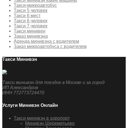
Такси минивэн какие машины
Такси-микроавтобус
Такси 5 человек
Такси 6 мест
Такси 6 человек
Такси 7 человек
Такси минивен
Заказ минивэна
Аренда минивэна с водителем
Заказ микроавтобуса с водителем
Такси Минивэн
Такси минивэн для поездок в Москве и за город
ИП Александров
ИНН 772773724470
Услуги Минивэн Онлайн
Такси минивэн в аэропорт
Минивэн Шереметьево