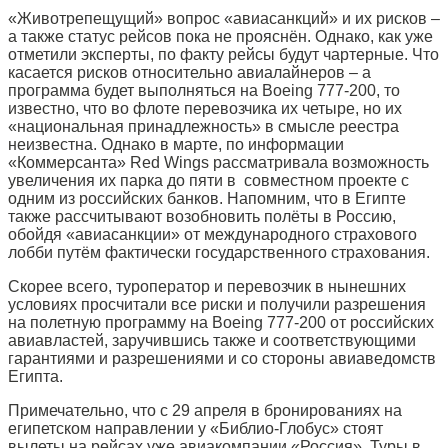
«Животрепещущий» вопрос «авиасанкций» и их рисков –
а также статус рейсов пока не прояснён. Однако, как уже
отметили эксперты, по факту рейсы будут чартерные. Что
касается рисков относительно авиалайнеров – а
программа будет выполняться на Boeing 777-200, то
известно, что во флоте перевозчика их четыре, но их
«национальная принадлежность» в смысле реестра
неизвестна. Однако в марте, по информации
«Коммерсанта» Red Wings рассматривала возможность
увеличения их парка до пяти в совместном проекте с
одним из российских банков. Напомним, что в Египте
также рассчитывают возобновить полёты в Россию,
обойдя «авиасанкции» от международного страхового
лобби путём фактически государственного страхования.
Скорее всего, туроператор и перевозчик в нынешних
условиях просчитали все риски и получили разрешения
на полетную программу на Boeing 777-200 от российских
авиавластей, заручившись также и соответствующими
гарантиями и разрешениями и со стороны авиаведомств
Египта.
Примечательно, что с 29 апреля в бронированиях на
египетском направлении у «Библио-Глобус» стоят
вылеты на рейсах уже авиакомпании «Россия». Туры в