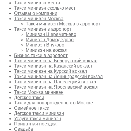
Такси минивэн места
Такси минивэн сколько мест
Отзывы о компании
Такси минивэн Москва
Такси минивэн Москва в аэропорт
Такси минивэн в аэропорт
Минивэн Шереметьево
Минивэн Домодедово
Минивэн Внуково
Минивэн на вокзал
Бизнес такси в аэропорт
Такси минивэн на Белорусский вокзал
Такси минивэн на Казанский вокзал
Такси минивэн на Курский вокзал
Такси минивэн на Ленинградский вокзал
Такси минивэн на Павелецкий вокзал
Такси минивэн на Ярославский вокзал
Такси Москва минивэн
Детское такси
Такси для новорожденных в Москве
Семейное такси
Детское такси минивэн
Услуги такси минивэн
Приватная поездка
Свадьба