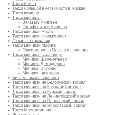
Такси 8 мест
Такси большой вместимости в Москве
Такси комфорт
Такси минивэн
Заказать минивэн
Тарифы такси минивэн
Такси минивэн места
Такси минивэн сколько мест
Отзывы о компании
Такси минивэн Москва
Такси минивэн Москва в аэропорт
Такси минивэн в аэропорт
Минивэн Шереметьево
Минивэн Домодедово
Минивэн Внуково
Минивэн на вокзал
Бизнес такси в аэропорт
Такси минивэн на Белорусский вокзал
Такси минивэн на Казанский вокзал
Такси минивэн на Курский вокзал
Такси минивэн на Ленинградский вокзал
Такси минивэн на Павелецкий вокзал
Такси минивэн на Ярославский вокзал
Такси Москва минивэн
Детское такси