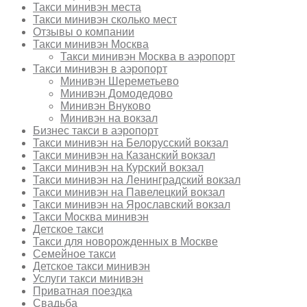
Такси минивэн места
Такси минивэн сколько мест
Отзывы о компании
Такси минивэн Москва
Такси минивэн Москва в аэропорт
Такси минивэн в аэропорт
Минивэн Шереметьево
Минивэн Домодедово
Минивэн Внуково
Минивэн на вокзал
Бизнес такси в аэропорт
Такси минивэн на Белорусский вокзал
Такси минивэн на Казанский вокзал
Такси минивэн на Курский вокзал
Такси минивэн на Ленинградский вокзал
Такси минивэн на Павелецкий вокзал
Такси минивэн на Ярославский вокзал
Такси Москва минивэн
Детское такси
Такси для новорожденных в Москве
Семейное такси
Детское такси минивэн
Услуги такси минивэн
Приватная поездка
Свадьба