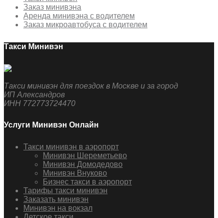
Заказ минивэна
Аренда минивэна с водителем
Заказ микроавтобуса с водителем
Такси Минивэн
Такси минивэн для поездок в Москве и за город
ИП Александров
ИНН 772773724470
Услуги Минивэн Онлайн
Такси минивэн в аэропорт
Минивэн Шереметьево
Минивэн Домодедово
Минивэн Внуково
Бизнес такси в аэропорт
Тарифы такси минивэн
Заказать минивэн
Минивэн на вокзал
Детское такси